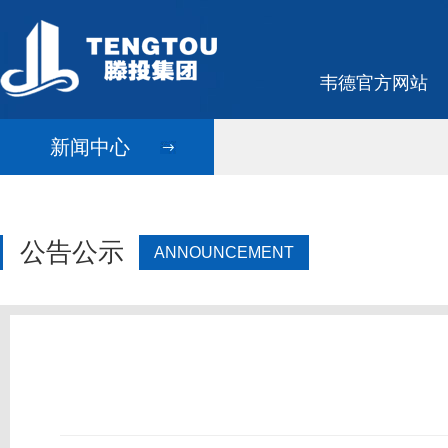
韦德官方网站
新闻中心
公告公示
ANNOUNCEMENT