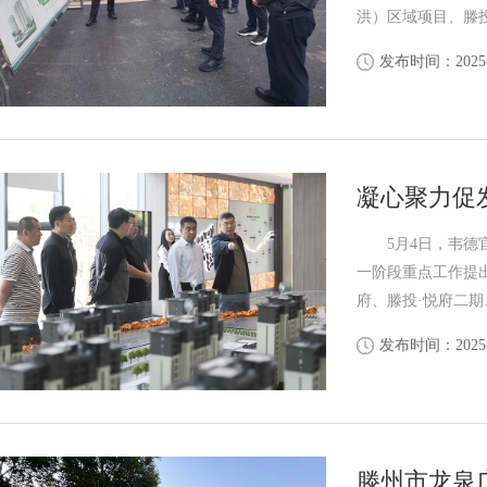
洪）区域项目、滕
发布时间：2025-
凝心聚力促
5月4日，韦
一阶段重点工作提
府、滕投·悦府二期
发布时间：2025-
滕州市龙泉