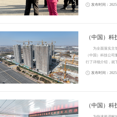
发布时间：2025-
（中国）科
为全面落实主
（中国）科技公司
行了详细介绍，就
发布时间：2025-
（中国）科
为快速推进解