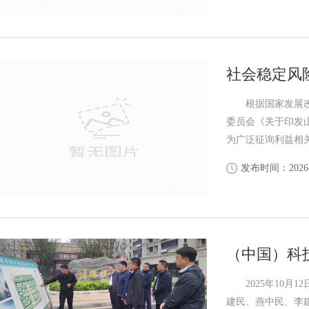
社会稳定风
根据国家发展改
委员会《关于印发山
为广泛征询利益相
发布时间：2026-
（中国）科
2025年10
建民、燕中民、李