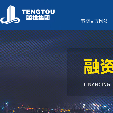
韦德官方网站