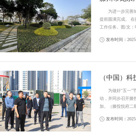
为进一步完善
提前圆满完成。 
工作任务。图/文：
发布时间：2025-
（中国）科技
为做好“五一
动，并同步召开滕
加。（滕投悦府二
发布时间：2025-