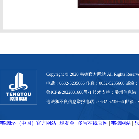
Copyright © 2020 韦德官方网站 All Rights Reser
电话：0632-5235666 传真：0632-5235666 
鲁ICP备2022001606号-1
技术支持：
滕州信息港
违法和不良信息举报电话：0632-5235666 邮箱：sdtj
韦德bv·（中国）官方网站
|
球友会
|
多宝在线官网
|
韦德网站
|